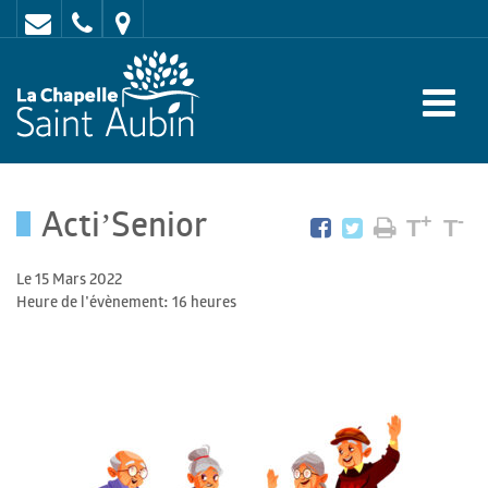
Contact
02
Mairie
43
:
47
rue
62
de
70
l'Europe
Acti’Senior
-
+
-
T
T
72
Le 15 Mars 2022
650
Heure de l'évènement: 16 heures
LA
CHAPELLE
SAINT
AUBIN