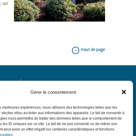
, sur
Haut de page
Horaires
Gérer le consentement
de 9h à 12h.
Le matin du lundi au vendredi
les meilleures expériences, nous utilisons des technologies telles que les
de 13h30 à 18h,
:
L'après-midi
sauf le jeudi
 stocker et/ou accéder aux informations des appareils. Le fait de consentir à
de 13h30 à 17h30.
gies nous permettra de traiter des données telles que le comportement de
ubin
 les ID uniques sur ce site. Le fait de ne pas consentir ou de retirer son
de 9h à 12h sauf
Le 1er samedi du mois
 peut avoir un effet négatif sur certaines caractéristiques et fonctions.
ponts et vacances avec permanence d'élus.
 cookies