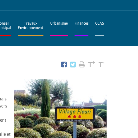
onseil
Travaux
Urbanisme
Finances
CCAS
nicipal
Environnement
+
-
T
T
mais
vers
ment
lle et