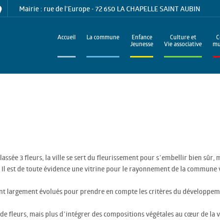
Mairie : rue de l'Europe - 72 650 LA CHAPELLE SAINT AUBIN
Accueil
La commune
Enfance
Culture et
C
Jeunesse
Vie associative
mu
lassée 3 fleurs, la ville se sert du fleurissement pour s’embellir bien sûr, 
. Il est de toute évidence une vitrine pour le rayonnement de la commune 
 ont largement évolués pour prendre en compte les critères du développe
de fleurs, mais plus d’intégrer des compositions végétales au cœur de la vi