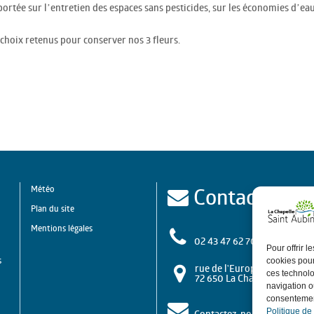
portée sur l’entretien des espaces sans pesticides, sur les économies d’eau
s choix retenus pour conserver nos 3 fleurs.
Contact
Météo
Plan du site
Mentions légales
02 43 47 62 70
Pour offrir 
s
cookies pour
rue de l'Europe
ces technolo
72 650 La Chapelle Saint A
navigation ou
consentement
Politique de
Contactez-nous