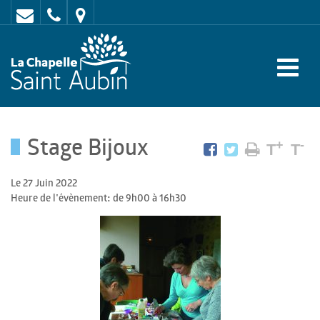
Contact
02
Mairie
43
:
47
rue
62
de
70
l'Europe
Stage Bijoux
-
+
-
T
T
72
Le 27 Juin 2022
650
Heure de l'évènement: de 9h00 à 16h30
LA
CHAPELLE
SAINT
AUBIN