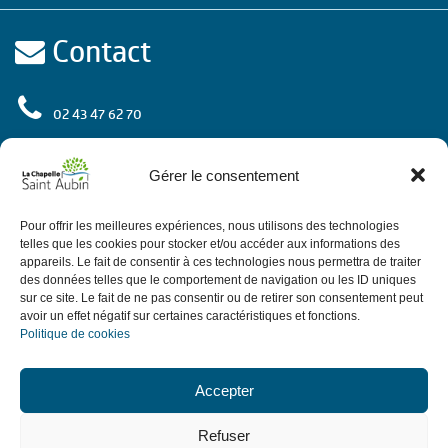
Contact
02 43 47 62 70
rue de l'Europe
72 650 La Chapelle Saint Aubin
Gérer le consentement
Contactez-nous
Pour offrir les meilleures expériences, nous utilisons des technologies
telles que les cookies pour stocker et/ou accéder aux informations des
appareils. Le fait de consentir à ces technologies nous permettra de traiter
des données telles que le comportement de navigation ou les ID uniques
Horaires
sur ce site. Le fait de ne pas consentir ou de retirer son consentement peut
avoir un effet négatif sur certaines caractéristiques et fonctions.
Politique de cookies
de 9h à 12h.
Le matin du lundi au vendredi
de 13h30 à 18h,
: de 13h30 à 17h30.
L'après-midi
sauf le jeudi
Accepter
de 9h à 12h sauf ponts et vacances avec
Le 1er samedi du mois
Refuser
permanence d'élus.