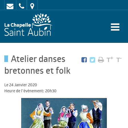
Contact
02
Mairie
43
:
47
rue
62
de
70
l'Europe
Atelier danses
-
+
-
T
T
72
bretonnes et folk
650
Le 24 Janvier 2020
LA
Heure de l'évènement: 20h30
CHAPELLE
SAINT
AUBIN