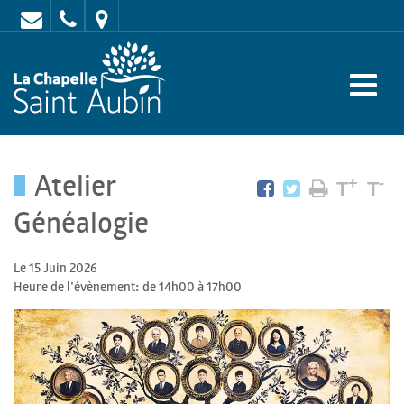
Contact
02
Mairie
43
:
47
rue
62
de
70
l'Europe
Atelier
-
+
-
T
T
72
Généalogie
650
Le 15 Juin 2026
LA
Heure de l'évènement: de 14h00 à 17h00
CHAPELLE
SAINT
AUBIN