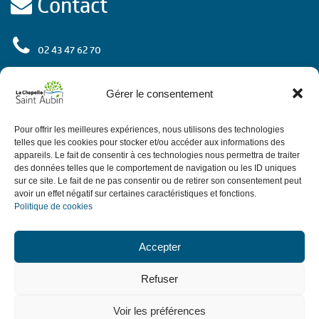
Contact
02 43 47 62 70
rue de l'Europe
72 650 La Chapelle Saint Aubin
Gérer le consentement
Contactez-nous
Pour offrir les meilleures expériences, nous utilisons des technologies
telles que les cookies pour stocker et/ou accéder aux informations des
appareils. Le fait de consentir à ces technologies nous permettra de traiter
des données telles que le comportement de navigation ou les ID uniques
Horaires
sur ce site. Le fait de ne pas consentir ou de retirer son consentement peut
avoir un effet négatif sur certaines caractéristiques et fonctions.
Politique de cookies
de 9h à 12h.
Le matin du lundi au vendredi
de 13h30 à 18h,
: de 13h30 à 17h30.
L'après-midi
sauf le jeudi
Accepter
de 9h à 12h sauf ponts et vacances avec
Le 1er samedi du mois
Refuser
permanence d'élus.
Voir les préférences