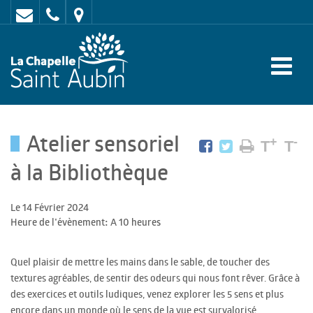
Contact
02
Mairie
43
:
47
rue
62
de
70
l'Europe
Atelier sensoriel
-
+
-
T
T
72
à la Bibliothèque
650
Le 14 Février 2024
LA
Heure de l'évènement: A 10 heures
CHAPELLE
SAINT
Quel plaisir de mettre les mains dans le sable, de toucher des
textures agréables, de sentir des odeurs qui nous font rêver. Grâce à
AUBIN
des exercices et outils ludiques, venez explorer les 5 sens et plus
encore dans un monde où le sens de la vue est survalorisé.