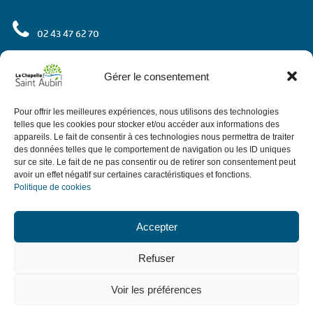
02 43 47 62 70
rue de l'Europe
72 650 La Chapelle Saint Aubin
Gérer le consentement
Contactez-nous
Pour offrir les meilleures expériences, nous utilisons des technologies
telles que les cookies pour stocker et/ou accéder aux informations des
appareils. Le fait de consentir à ces technologies nous permettra de traiter
des données telles que le comportement de navigation ou les ID uniques
Horaires
sur ce site. Le fait de ne pas consentir ou de retirer son consentement peut
avoir un effet négatif sur certaines caractéristiques et fonctions.
Politique de cookies
de 9h à 12h.
Le matin du lundi au vendredi
de 13h30 à 18h,
: de 13h30 à 17h30.
L'après-midi
sauf le jeudi
Accepter
de 9h à 12h sauf ponts et vacances avec
Le 1er samedi du mois
Refuser
permanence d'élus.
Voir les préférences