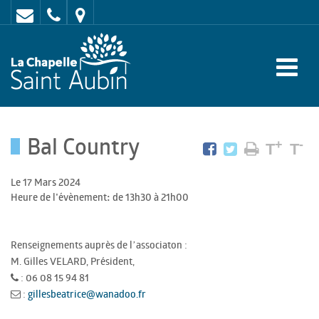
Contact
02
Mairie
43
:
47
rue
62
de
70
l'Europe
Bal Country
-
+
-
T
T
72
Le 17 Mars 2024
650
Heure de l'évènement: de 13h30 à 21h00
LA
CHAPELLE
Renseignements auprès de l’associaton :
M. Gilles VELARD, Président,
SAINT
: 06 08 15 94 81
AUBIN
:
gillesbeatrice@wanadoo.fr