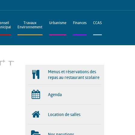
onseil
Travaux
Urbanisme
Finances
CCAS
nicipal
Environnement
+
-
T
T
Menus et réservations des
repas au restaurant scolaire
Agenda
Location de salles
Nos parutions