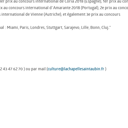
1er prix au concours international de Coria 2018 (Espagne), 1er prix au co
ix au concours international d’Amarante 2018 (Portugal), 2e prix au conc
s international de Vienne (Autriche), et également 3e prix au concours
l : Miami, Paris, Londres, Stuttgart, Sarajevo, Lille, Bonn, Cluj
.
”
 43 47 62 70 ) ou par mail (
culture@lachapellesaintaubin.fr
)