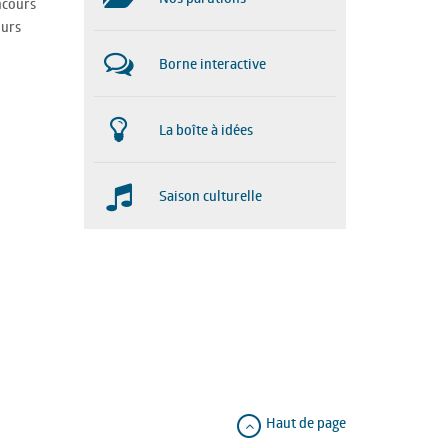
ncours
ours
Borne interactive
La boîte à idées
Saison culturelle
Haut de page