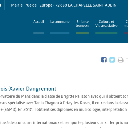
Mairie : rue de l'Europe - 72 650 LA CHAPELLE SAINT AUBIN
Accueil
La commune
Enfance
Culture et
C
Jeunesse
Vie associative
mu
çois-Xavier Dangremont
atoire du Mans dans la classe de Brigitte Palisson avec qui il obtient so
us spécialisé avec Tania Chagnot à l’Hay-les-Roses, il entre dans la class
e (ESMD). En 2017, il obtient ses diplômes en musicologie, interprétation
cipe à des concours internationaux et remporte plusieurs prix : 1er prix au