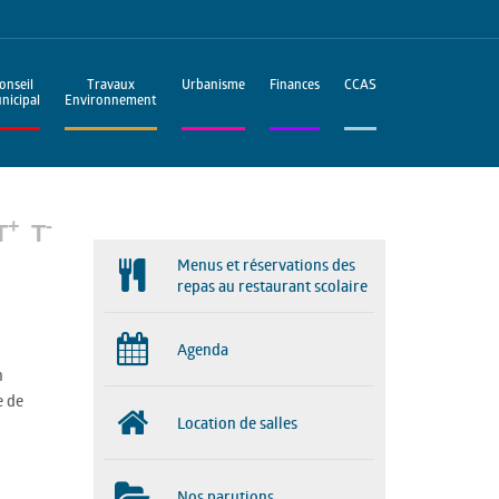
onseil
Travaux
Urbanisme
Finances
CCAS
nicipal
Environnement
+
-
T
T
Menus et réservations des
repas au restaurant scolaire
Agenda
n
e de
Location de salles
Nos parutions