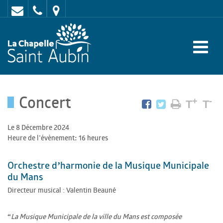
Contact
02
Mairie
43
:
47
rue
62
de
70
l'Europe
Concert
-
+
-
T
T
72
Le 8 Décembre 2024
650
Heure de l'évènement: 16 heures
LA
Orchestre d’harmonie de la Musique Municipale
CHAPELLE
du Mans
SAINT
Directeur musical : Valentin Beauné
AUBIN
La Musique Municipale de la ville du Mans est composée
“