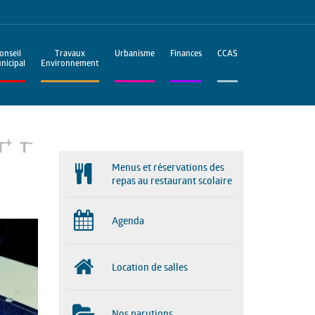
onseil
Travaux
Urbanisme
Finances
CCAS
nicipal
Environnement
+
-
T
T
Menus et réservations des
repas au restaurant scolaire
Agenda
Location de salles
Nos parutions