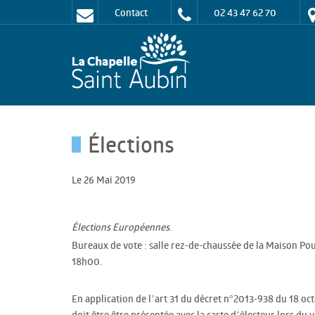
Contact
02 43 47 62 70
Élections
Le 26 Mai 2019
.
Élections Européennes
Bureaux de vote : salle rez-de-chaussée de la Maison Po
18h00.
En application de l’art 31 du décret n°2013-938 du 18 oct
doit être être présentée avec la carte d’électeur lors du v