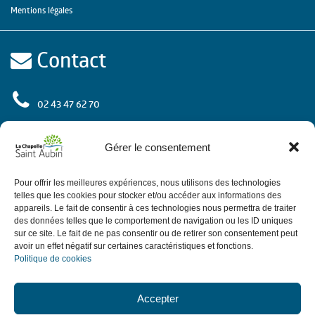
Mentions légales
Contact
02 43 47 62 70
rue de l'Europe
72 650 La Chapelle Saint Aubin
Gérer le consentement
Contactez-nous
Pour offrir les meilleures expériences, nous utilisons des technologies
telles que les cookies pour stocker et/ou accéder aux informations des
appareils. Le fait de consentir à ces technologies nous permettra de traiter
des données telles que le comportement de navigation ou les ID uniques
Horaires
sur ce site. Le fait de ne pas consentir ou de retirer son consentement peut
avoir un effet négatif sur certaines caractéristiques et fonctions.
Politique de cookies
de 9h à 12h.
Le matin du lundi au vendredi
de 13h30 à 18h,
: de 13h30 à 17h30.
L'après-midi
sauf le jeudi
Accepter