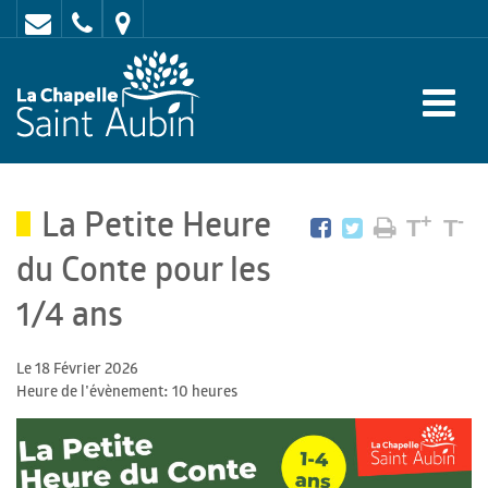
Contact
02
Mairie
43
:
47
rue
62
de
70
l'Europe
La Petite Heure
-
+
-
T
T
72
du Conte pour les
650
1/4 ans
LA
CHAPELLE
Le 18 Février 2026
Heure de l'évènement: 10 heures
SAINT
AUBIN