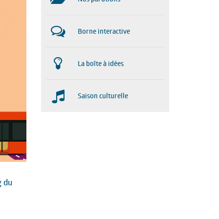
Borne interactive
La boîte à idées
Saison culturelle
g du