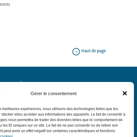
ements
Haut de page
Horaires
Gérer le consentement
de 9h à 12h.
Le matin du lundi au vendredi
les meilleures expériences, nous utilisons des technologies telles que les
de 13h30 à 18h,
:
L'après-midi
sauf le jeudi
 stocker et/ou accéder aux informations des appareils. Le fait de consentir à
de 13h30 à 17h30.
gies nous permettra de traiter des données telles que le comportement de
ubin
 les ID uniques sur ce site. Le fait de ne pas consentir ou de retirer son
de 9h à 12h sauf
Le 1er samedi du mois
 peut avoir un effet négatif sur certaines caractéristiques et fonctions.
ponts et vacances avec permanence d'élus.
 cookies