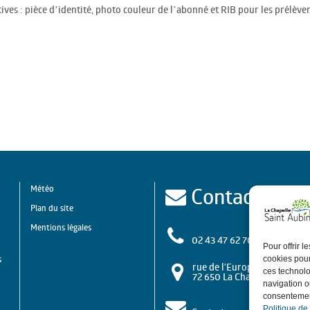
tives : pièce d’identité, photo couleur de l’abonné et RIB pour les prélèv
Contact
Météo
Plan du site
Mentions légales
02 43 47 62 70
Pour offrir 
s
cookies pour
rue de l'Europe
ces technolo
72 650 La Chapelle Saint A
navigation ou
consentement
Politique de