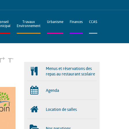
onseil
Travaux
Urbanisme
Finances
CCAS
nicipal
Environnement
+
-
T
T
Menus et réservations des
repas au restaurant scolaire
Agenda
Location de salles
Nos parutions