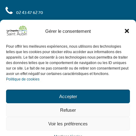
02 43 47 62 70
rue de l'Europe
72 650 La Chapelle Saint Aubin
Gérer le consentement
Contactez-nous
Pour offrir les meilleures expériences, nous utilisons des technologies
telles que les cookies pour stocker et/ou accéder aux informations des
appareils. Le fait de consentir à ces technologies nous permettra de traiter
des données telles que le comportement de navigation ou les ID uniques
Horaires
sur ce site. Le fait de ne pas consentir ou de retirer son consentement peut
avoir un effet négatif sur certaines caractéristiques et fonctions.
Politique de cookies
de 9h à 12h.
Le matin du lundi au vendredi
de 13h30 à 18h,
: de 13h30 à 17h30.
L'après-midi
sauf le jeudi
Accepter
de 9h à 12h sauf ponts et vacances avec
Le 1er samedi du mois
Refuser
permanence d'élus.
Voir les préférences