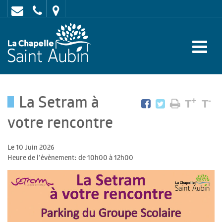
Contact
02
Mairie
43
:
47
rue
62
de
70
l'Europe
La Setram à
-
+
-
T
T
72
votre rencontre
650
Le 10 Juin 2026
LA
Heure de l'évènement: de 10h00 à 12h00
CHAPELLE
SAINT
AUBIN