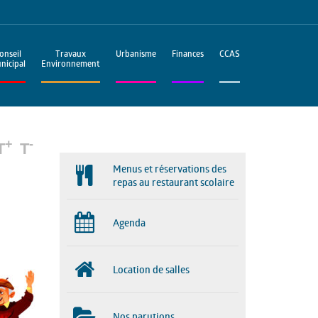
onseil
Travaux
Urbanisme
Finances
CCAS
nicipal
Environnement
+
-
T
T
Menus et réservations des
repas au restaurant scolaire
Agenda
Location de salles
Nos parutions