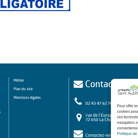
Contact
Météo
Plan du site
Mentions légales
02 43 47 62 70
Pour offrir 
s
cookies pour
rue de l'Europe
ces technolo
72 650 La Chapelle Saint A
navigation ou
consentement
Politique de
Contactez-nous