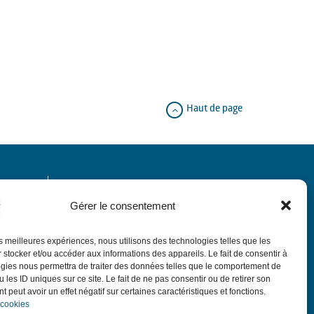
Haut de page
Horaires
Gérer le consentement
de 9h à 12h.
Le matin du lundi au vendredi
les meilleures expériences, nous utilisons des technologies telles que les
de 13h30 à 18h,
:
L'après-midi
sauf le jeudi
 stocker et/ou accéder aux informations des appareils. Le fait de consentir à
de 13h30 à 17h30.
gies nous permettra de traiter des données telles que le comportement de
ubin
 les ID uniques sur ce site. Le fait de ne pas consentir ou de retirer son
de 9h à 12h sauf
Le 1er samedi du mois
 peut avoir un effet négatif sur certaines caractéristiques et fonctions.
ponts et vacances avec permanence d'élus.
 cookies