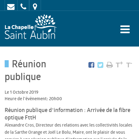
Contact
02
Mairie
43
:
47
rue
62
de
70
l'Europe
Réunion
-
+
-
T
T
72
publique
650
Le 1 Octobre 2019
LA
Heure de l'évènement: 20h00
CHAPELLE
Réunion publique d’information : Arrivée de la fibre
SAINT
optique FttH
Alexandre Cros, Directeur des relations avec les collectivités locales
AUBIN
de la Sarthe Orange et Joël Le Bolu, Maire, ont le plaisir de vous