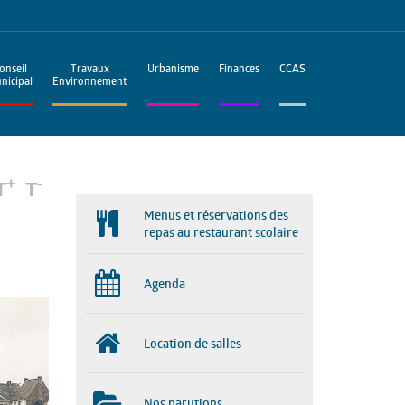
onseil
Travaux
Urbanisme
Finances
CCAS
nicipal
Environnement
+
-
T
T
Menus et réservations des
repas au restaurant scolaire
Agenda
Location de salles
Nos parutions