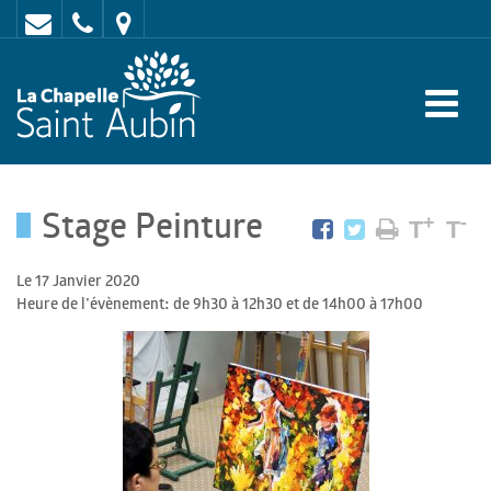
Contact
02
Mairie
43
:
47
rue
62
de
70
l'Europe
Stage Peinture
-
+
-
T
T
72
Le 17 Janvier 2020
650
Heure de l'évènement: de 9h30 à 12h30 et de 14h00 à 17h00
LA
CHAPELLE
SAINT
AUBIN