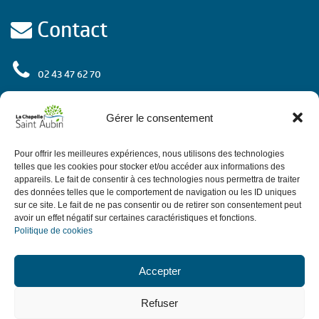
Contact
02 43 47 62 70
rue de l'Europe
72 650 La Chapelle Saint Aubin
Gérer le consentement
Contactez-nous
Pour offrir les meilleures expériences, nous utilisons des technologies
telles que les cookies pour stocker et/ou accéder aux informations des
appareils. Le fait de consentir à ces technologies nous permettra de traiter
des données telles que le comportement de navigation ou les ID uniques
Horaires
sur ce site. Le fait de ne pas consentir ou de retirer son consentement peut
avoir un effet négatif sur certaines caractéristiques et fonctions.
Politique de cookies
de 9h à 12h.
Le matin du lundi au vendredi
de 13h30 à 18h,
: de 13h30 à 17h30.
L'après-midi
sauf le jeudi
Accepter
de 9h à 12h sauf ponts et vacances avec
Le 1er samedi du mois
Refuser
permanence d'élus.