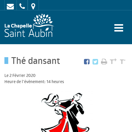
Contact
02
Mairie
43
:
47
rue
62
de
70
l'Europe
Thé dansant
-
+
-
T
T
72
Le 2 Février 2020
650
Heure de l'évènement: 14 heures
LA
CHAPELLE
SAINT
AUBIN