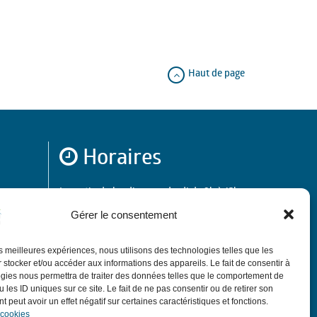
Haut de page
Horaires
de 9h à 12h.
Le matin du lundi au vendredi
Gérer le consentement
de 13h30 à 18h,
:
L'après-midi
sauf le jeudi
de 13h30 à 17h30.
ubin
les meilleures expériences, nous utilisons des technologies telles que les
de 9h à 12h sauf
Le 1er samedi du mois
 stocker et/ou accéder aux informations des appareils. Le fait de consentir à
ponts et vacances avec permanence d'élus.
gies nous permettra de traiter des données telles que le comportement de
 les ID uniques sur ce site. Le fait de ne pas consentir ou de retirer son
 peut avoir un effet négatif sur certaines caractéristiques et fonctions.
 cookies