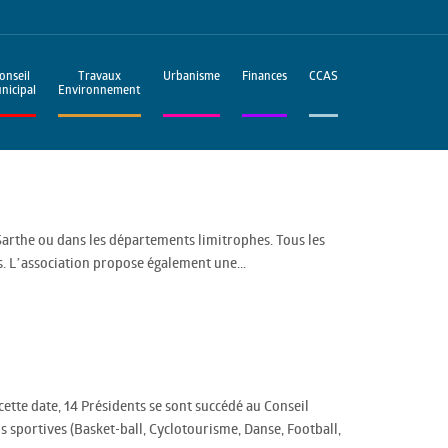
onseil
Travaux
Urbanisme
Finances
CCAS
nicipal
Environnement
 Sarthe ou dans les départements limitrophes. Tous les
s. L’association propose également une...
cette date, 14 Présidents se sont succédé au Conseil
 sportives (Basket-ball, Cyclotourisme, Danse, Football,