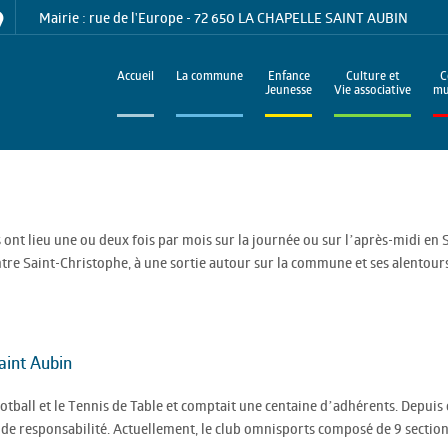
Mairie : rue de l'Europe - 72 650 LA CHAPELLE SAINT AUBIN
Accueil
La commune
Enfance
Culture et
C
Jeunesse
Vie associative
mu
 ont lieu une ou deux fois par mois sur la journée ou sur l’après-midi en
entre Saint-Christophe, à une sortie autour sur la commune et ses alentour
aint Aubin
ootball et le Tennis de Table et comptait une centaine d’adhérents. Depuis 
 de responsabilité. Actuellement, le club omnisports composé de 9 sections