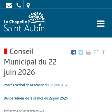
Contact
02
Mairie
43
:
47
rue
62
de
70
l'Europe
Conseil
-
+
-
T
T
72
Municipal du 22
650
juin 2026
LA
CHAPELLE
Procès-verbal de la séance du 22 juin 2026
SAINT
Délibérations de la séance du 22 juin 2026
AUBIN
Dernière mise à jour le 30 juin 2026