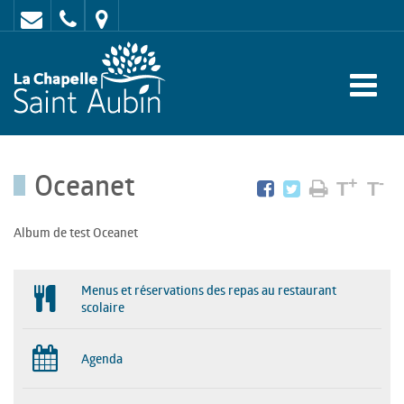
Contact
02
Mairie
43
:
47
rue
62
de
70
l'Europe
Oceanet
-
+
-
T
T
72
Album de test Oceanet
650
LA
Menus et réservations des repas au restaurant
CHAPELLE
scolaire
SAINT
Agenda
AUBIN