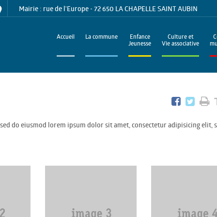
Mairie : rue de l'Europe - 72 650 LA CHAPELLE SAINT AUBIN
Accueil
La commune
Enfance
Culture et
C
Jeunesse
Vie associative
mu
 sed do eiusmod lorem ipsum dolor sit amet, consectetur adipisicing elit, 