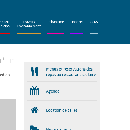
onseil
Travaux
Urbanisme
Finances
CCAS
nicipal
Environnement
+
-
T
T
Menus et réservations des
repas au restaurant scolaire
sed do
Agenda
Location de salles
Nos parutions