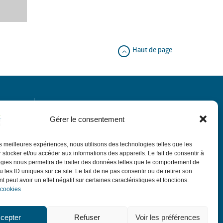
Haut de page
Horaires
Gérer le consentement
de 9h à 12h.
Le matin du lundi au vendredi
les meilleures expériences, nous utilisons des technologies telles que les
de 13h30 à 18h,
:
L'après-midi
sauf le jeudi
 stocker et/ou accéder aux informations des appareils. Le fait de consentir à
de 13h30 à 17h30.
gies nous permettra de traiter des données telles que le comportement de
ubin
 les ID uniques sur ce site. Le fait de ne pas consentir ou de retirer son
de 9h à 12h sauf
Le 1er samedi du mois
 peut avoir un effet négatif sur certaines caractéristiques et fonctions.
ponts et vacances avec permanence d'élus.
 cookies
cepter
Refuser
Voir les préférences