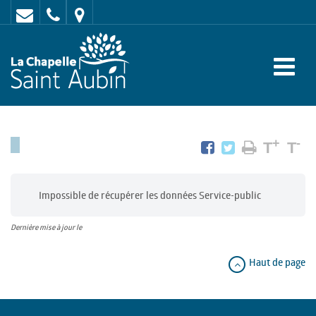
Contact
02
Mairie
43
:
47
rue
62
de
70
l'Europe
-
+
-
T
T
72
650
Impossible de récupérer les données Service-public
LA
Dernière mise à jour le
CHAPELLE
SAINT
Haut de page
AUBIN