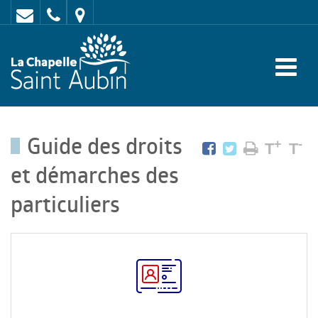
Contact
02
Mairie
43
:
47
rue
62
de
70
l'Europe
Guide des droits
-
+
-
T
T
72
et démarches des
650
particuliers
LA
CHAPELLE
SAINT
AUBIN