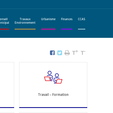
onseil
Travaux
Urbanisme
Finances
CCAS
nicipal
Environnement
+
-
T
T
Travail – Formation