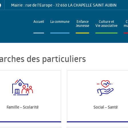
Mairie : rue de l'Europe - 72 650 LA CHAPELLE SAINT AUBIN
Accueil
La commune
Enfance
Culture et
C
Jeunesse
Vie associative
mu
arches des particuliers
Famille – Scolarité
Social – Santé