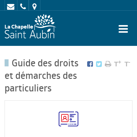
Contact
02
Mairie
43
:
47
rue
62
de
70
l'Europe
Guide des droits
-
+
-
T
T
72
et démarches des
650
particuliers
LA
CHAPELLE
SAINT
AUBIN