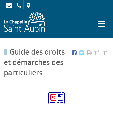
Contact
02
Mairie
43
:
47
rue
62
de
70
l'Europe
Guide des droits
-
+
-
T
T
72
et démarches des
650
particuliers
LA
CHAPELLE
SAINT
AUBIN