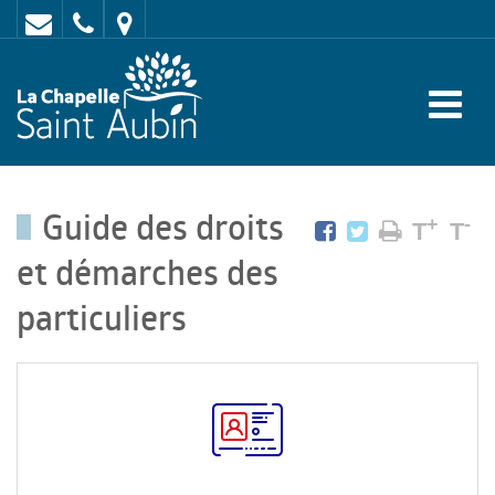
Contact
02
Mairie
43
:
47
rue
62
de
70
l'Europe
Guide des droits
-
+
-
T
T
72
et démarches des
650
particuliers
LA
CHAPELLE
SAINT
AUBIN