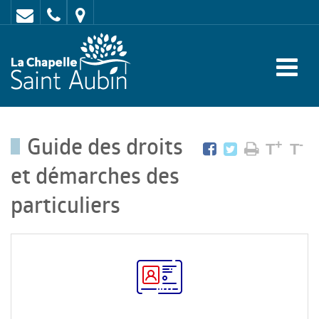
Contact
02
Mairie
43
:
47
rue
62
de
70
l'Europe
Guide des droits
-
+
-
T
T
72
et démarches des
650
particuliers
LA
CHAPELLE
SAINT
AUBIN