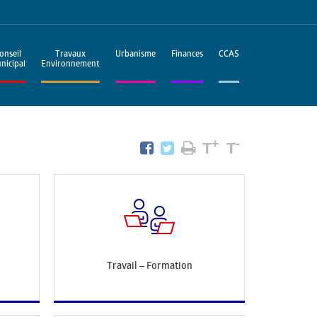
onseil
Travaux
Urbanisme
Finances
CCAS
nicipal
Environnement
+
-
T
T
Travail – Formation