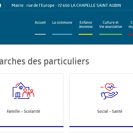
Mairie : rue de l'Europe - 72 650 LA CHAPELLE SAINT AUBIN
Accueil
La commune
Enfance
Culture et
C
Jeunesse
Vie associative
mu
arches des particuliers
Famille – Scolarité
Social – Santé