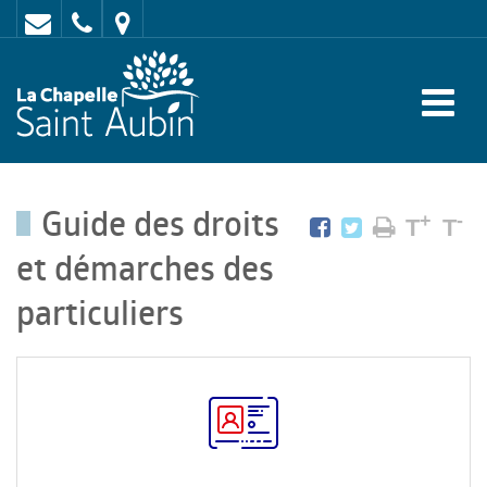
Contact
02
Mairie
43
:
47
rue
62
de
70
l'Europe
Guide des droits
-
+
-
T
T
72
et démarches des
650
particuliers
LA
CHAPELLE
SAINT
AUBIN