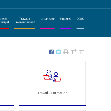
onseil
Travaux
Urbanisme
Finances
CCAS
nicipal
Environnement
+
-
T
T
Travail – Formation