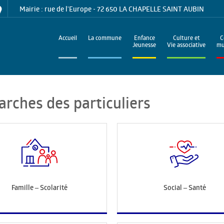
Mairie : rue de l'Europe - 72 650 LA CHAPELLE SAINT AUBIN
Accueil
La commune
Enfance
Culture et
C
Jeunesse
Vie associative
mu
arches des particuliers
Famille – Scolarité
Social – Santé