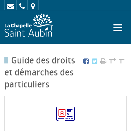
Contact
02
Mairie
43
:
47
rue
62
de
70
l'Europe
Guide des droits
-
+
-
T
T
72
et démarches des
650
particuliers
LA
CHAPELLE
SAINT
AUBIN