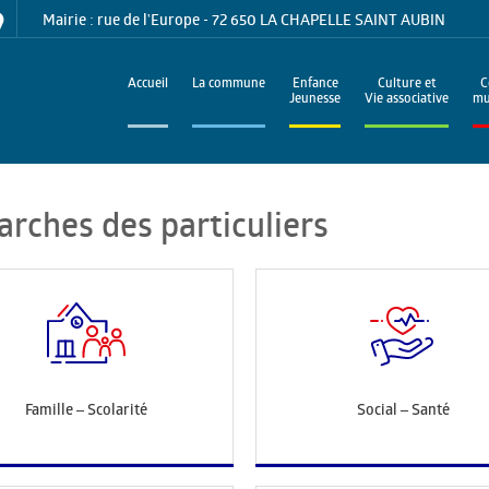
Mairie : rue de l'Europe - 72 650 LA CHAPELLE SAINT AUBIN
Accueil
La commune
Enfance
Culture et
C
Jeunesse
Vie associative
mu
arches des particuliers
Famille – Scolarité
Social – Santé