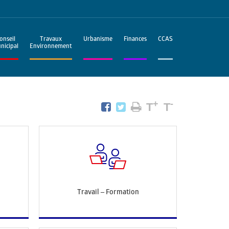
onseil
Travaux
Urbanisme
Finances
CCAS
nicipal
Environnement
+
-
T
T
Travail – Formation