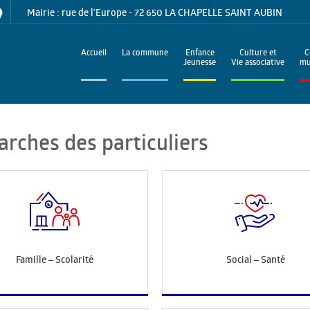
Mairie : rue de l'Europe - 72 650 LA CHAPELLE SAINT AUBIN
Accueil
La commune
Enfance
Culture et
C
Jeunesse
Vie associative
mu
arches des particuliers
Famille – Scolarité
Social – Santé