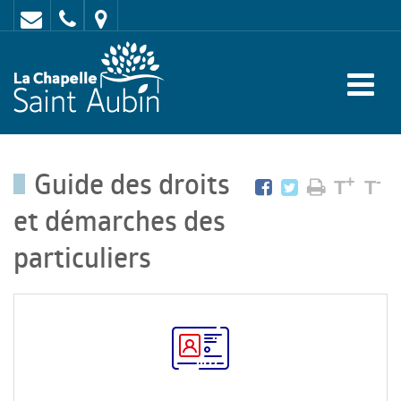
Contact
02
Mairie
43
:
47
rue
62
de
70
l'Europe
Guide des droits
-
+
-
T
T
72
et démarches des
650
particuliers
LA
CHAPELLE
SAINT
AUBIN