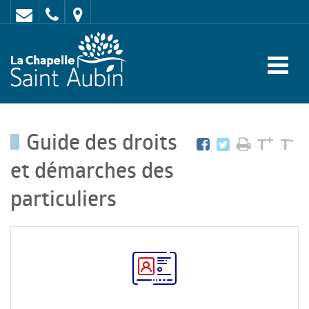
Contact
02
Mairie
43
:
47
rue
62
de
70
l'Europe
Guide des droits
-
+
-
T
T
72
et démarches des
650
particuliers
LA
CHAPELLE
SAINT
AUBIN