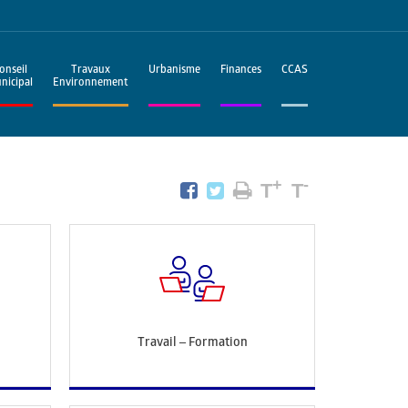
onseil
Travaux
Urbanisme
Finances
CCAS
nicipal
Environnement
+
-
T
T
Travail – Formation