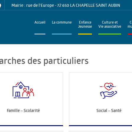
Mairie : rue de l'Europe - 72 650 LA CHAPELLE SAINT AUBIN
Accueil
La commune
Enfance
Culture et
C
Jeunesse
Vie associative
mu
arches des particuliers
Famille – Scolarité
Social – Santé