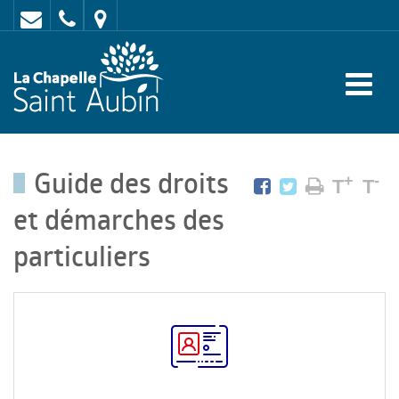
Contact
02
Mairie
43
:
47
rue
62
de
70
l'Europe
Guide des droits
-
+
-
T
T
72
et démarches des
650
particuliers
LA
CHAPELLE
SAINT
AUBIN