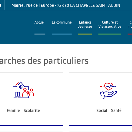
Mairie : rue de l'Europe - 72 650 LA CHAPELLE SAINT AUBIN
Accueil
La commune
Enfance
Culture et
C
Jeunesse
Vie associative
mu
arches des particuliers
Famille – Scolarité
Social – Santé