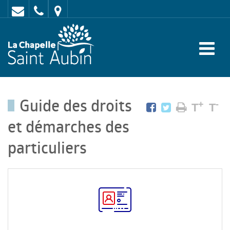
Contact
02
Mairie
43
:
47
rue
62
de
70
l'Europe
Guide des droits
-
+
-
T
T
72
et démarches des
650
particuliers
LA
CHAPELLE
SAINT
AUBIN